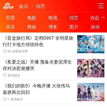
娱乐
综艺
明星
电影
电视
综艺
收起
音乐
韩娱
博客
图片
滚动
《盲盒旅行局》定档0907 全明星旅
行打卡地方传统特色
99
灿星娱乐网
《炙爱之战》开播 预备夫妻泥潭生
存对决惹谢娜哭
新浪娱乐
《我们的歌5》今晚开播 大张伟马
嘉祺再次回归
1
新浪娱乐