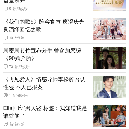
篇章展开
5
新浪娱乐
《我们的歌5》阵容官宣 庾澄庆光
良演绎回忆之歌
新浪娱乐
周密周芯竹宣布分手 曾参加恋综
《90婚介所》
73
新浪娱乐
《再见爱人》情感导师李松蔚否认
性侵 本人已报案
1
新浪娱乐
Ella回应“男人婆”标签：我知道我是
谁就够了
新浪娱乐