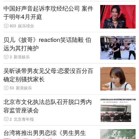
中国好声音起诉李玟经纪公司 案件
于明年4月开庭
823
娱乐综合
贝儿《披哥》reaction笑话陆毅 伯
远为其打掩护
3
新浪娱乐
吴昕谈带男友见父母:恋爱没百分百
确定别骚扰家长
53
新浪娱乐
北京市文化执法总队召开脱口秀内
容监管座谈会
2
北京青年报
台湾将推出男男恋综《男生男生