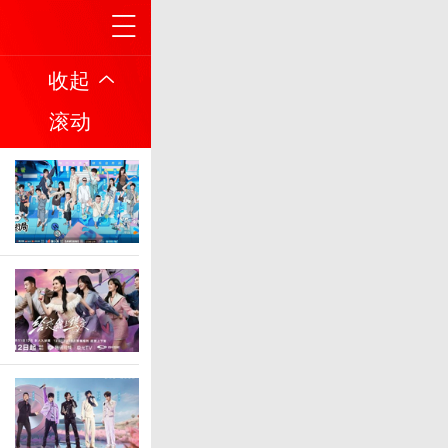
收起
滚动