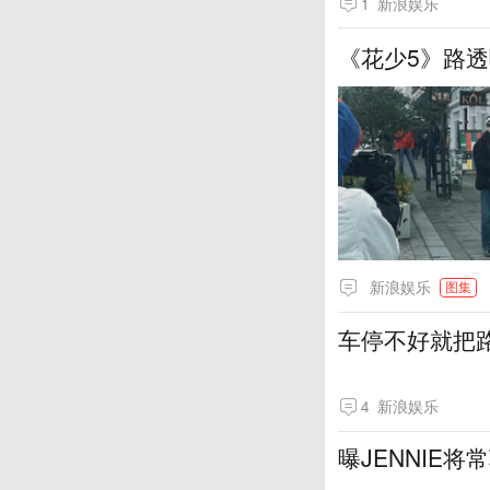
1
新浪娱乐
《花少5》路
新浪娱乐
图集
车停不好就把
4
新浪娱乐
曝JENNIE