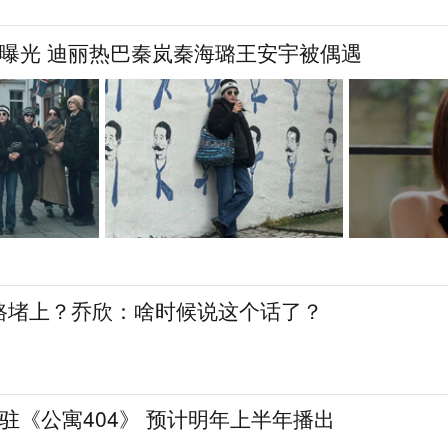
透曝光 迪丽热巴秦岚秦海璐王安宇被偶遇
路堵上？乔欣：啥时候说这个话了？
将常驻《公寓404》 预计明年上半年播出