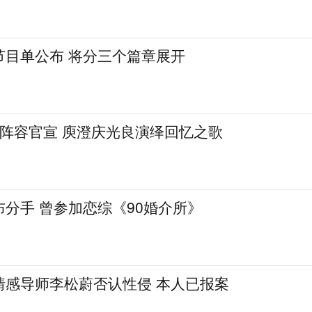
节目单公布 将分三个篇章展开
》阵容官宣 庾澄庆光良演绎回忆之歌
分手 曾参加恋综《90婚介所》
情感导师李松蔚否认性侵 本人已报案