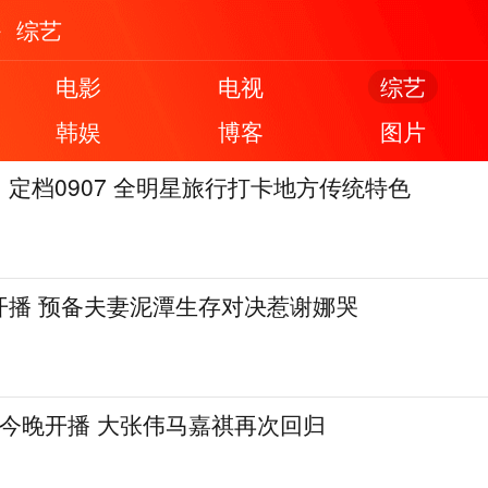
综艺
电影
电视
综艺
韩娱
博客
图片
定档0907 全明星旅行打卡地方传统特色
开播 预备夫妻泥潭生存对决惹谢娜哭
》今晚开播 大张伟马嘉祺再次回归