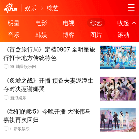
娱乐
综艺
明星
电影
电视
综艺
收起
音乐
韩娱
博客
图片
滚动
《盲盒旅行局》定档0907 全明星旅
行打卡地方传统特色
99
灿星娱乐网
《炙爱之战》开播 预备夫妻泥潭生
存对决惹谢娜哭
新浪娱乐
《我们的歌5》今晚开播 大张伟马
嘉祺再次回归
1
新浪娱乐