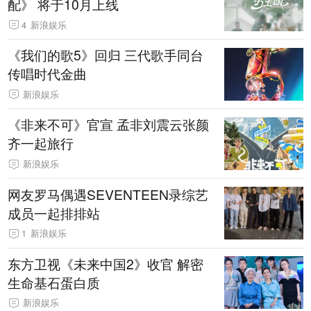
配》 将于10月上线
4
新浪娱乐
《我们的歌5》回归 三代歌手同台
传唱时代金曲
新浪娱乐
《非来不可》官宣 孟非刘震云张颜
齐一起旅行
新浪娱乐
网友罗马偶遇SEVENTEEN录综艺
成员一起排排站
1
新浪娱乐
东方卫视《未来中国2》收官 解密
生命基石蛋白质
新浪娱乐