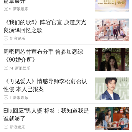
篇章展开
5
新浪娱乐
《我们的歌5》阵容官宣 庾澄庆光
良演绎回忆之歌
新浪娱乐
周密周芯竹宣布分手 曾参加恋综
《90婚介所》
74
新浪娱乐
《再见爱人》情感导师李松蔚否认
性侵 本人已报案
1
新浪娱乐
Ella回应“男人婆”标签：我知道我是
谁就够了
新浪娱乐