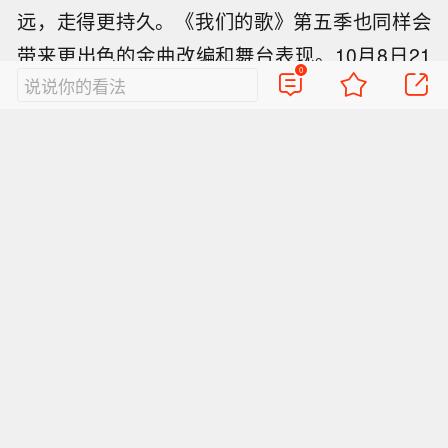
远，走得更持久。《我们的歌》第五季也同样会
带来更出色的金曲改编和舞台表现。10月8日21
0
说说你的看法
点，东方卫视《我们的歌》第五季，让我们一路
与音乐为伍，不见不散。