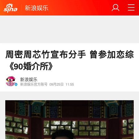
新浪娱乐
周密周芯竹宣布分手 曾参加恋综
《90婚介所》
新浪娱乐
新浪娱乐官方账号
09月25日
11:55