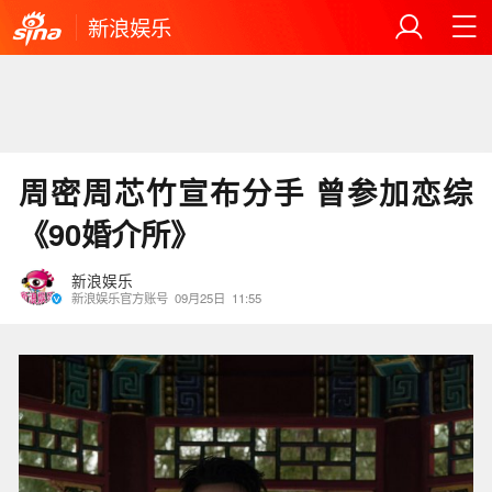
新浪娱乐
周密周芯竹宣布分手 曾参加恋综
《90婚介所》
新浪娱乐
新浪娱乐官方账号
09月25日
11:55