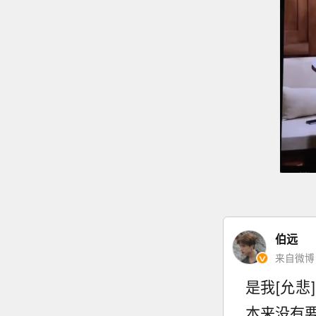
伯远
来自微博 2
是我[允悲
本来没有要笑的