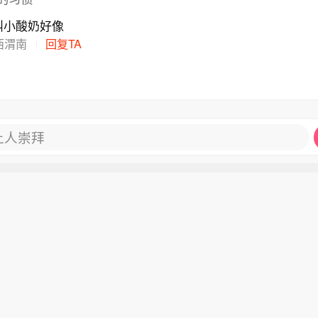
叫小酸奶好像
西渭南
回复TA
让人崇拜