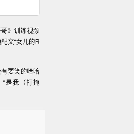
哥哥》训练视频
他配文“女儿的R
没有要笑的哈哈
“是我（打掩