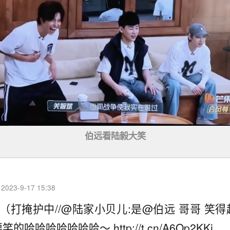
伯远看陆毅大笑
023-9-17 15:38
]（打掩护中//@陆家小贝儿:是@伯远 哥哥 笑
哈哈哈哈哈哈哈～ http://t.cn/A6Op2KKi