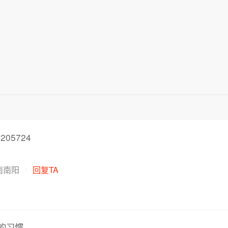
205724
南南阳
回复TA
的习惯