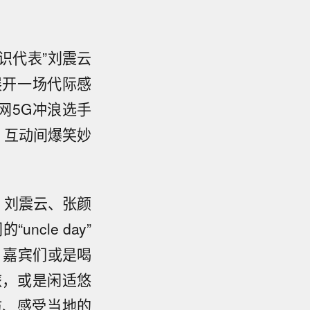
识代表”刘震云
”展开一场代际感
网5G冲浪选手
，互动间爆笑妙
、刘震云、张颜
cle day”
知。嘉宾们或是喝
旅，或是闲适悠
访、感受当地的