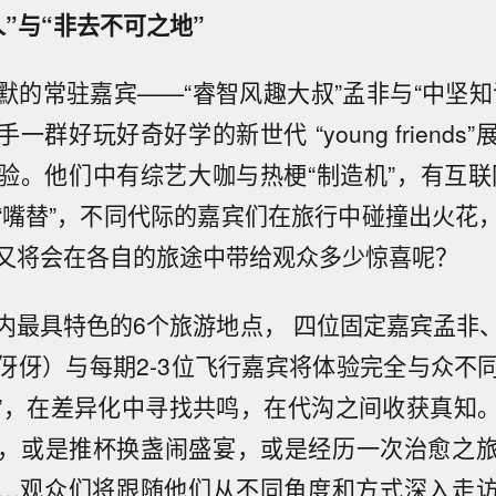
”与“非去不可之地”
默的常驻嘉宾——“睿智风趣大叔”孟非与“中坚知
一群好玩好奇好学的新世代 “young friends
验。他们中有综艺大咖与热梗“制造机”，有互联
“嘴替”，不同代际的嘉宾们在旅行中碰撞出火花
又将会在各自的旅途中带给观众多少惊喜呢？
内最具特色的6个旅游地点， 四位固定嘉宾孟非
伢）与每期2-3位飞行嘉宾将体验完全与众不同的“un
 day”，在差异化中寻找共鸣，在代沟之间收获真
，或是推杯换盏闹盛宴，或是经历一次治愈之
…观众们将跟随他们从不同角度和方式深入走