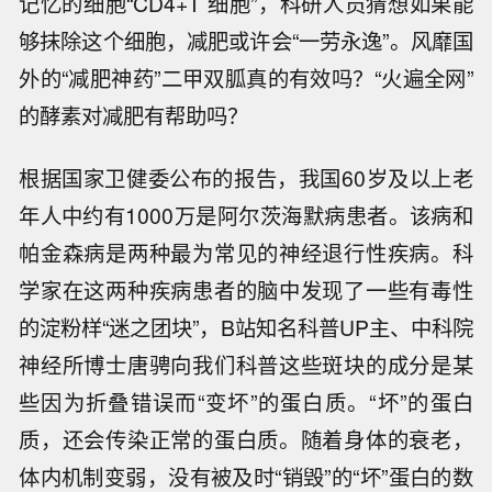
记忆的细胞“CD4+T 细胞”，科研人员猜想如果能
够抹除这个细胞，减肥或许会“一劳永逸”。风靡国
外的“减肥神药”二甲双胍真的有效吗？“火遍全网”
的酵素对减肥有帮助吗？
根据国家卫健委公布的报告，我国60岁及以上老
年人中约有1000万是阿尔茨海默病患者。该病和
帕金森病是两种最为常见的神经退行性疾病。科
学家在这两种疾病患者的脑中发现了一些有毒性
的淀粉样“迷之团块”，B站知名科普UP主、中科院
神经所博士唐骋向我们科普这些斑块的成分是某
些因为折叠错误而“变坏”的蛋白质。“坏”的蛋白
质，还会传染正常的蛋白质。随着身体的衰老，
体内机制变弱，没有被及时“销毁”的“坏”蛋白的数