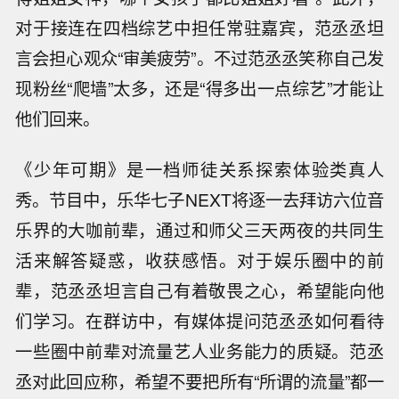
对于接连在四档综艺中担任常驻嘉宾，范丞丞坦
言会担心观众“审美疲劳”。不过范丞丞笑称自己发
现粉丝“爬墙”太多，还是“得多出一点综艺”才能让
他们回来。
《少年可期》是一档师徒关系探索体验类真人
秀。节目中，乐华七子NEXT将逐一去拜访六位音
乐界的大咖前辈，通过和师父三天两夜的共同生
活来解答疑惑，收获感悟。对于娱乐圈中的前
辈，范丞丞坦言自己有着敬畏之心，希望能向他
们学习。在群访中，有媒体提问范丞丞如何看待
一些圈中前辈对流量艺人业务能力的质疑。范丞
丞对此回应称，希望不要把所有“所谓的流量”都一