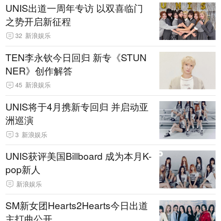
UNIS出道一周年专访 以双喜临门
之势开启新征程
32
新浪娱乐
TEN李永钦今日回归 新专《STUN
NER》创作解答
45
新浪娱乐
UNIS将于4月携新专回归 并启动亚
洲巡演
3
新浪娱乐
UNIS获评美国Billboard 成为本月K-
pop新人
新浪娱乐
SM新女团Hearts2Hearts今日出道
主打曲公开