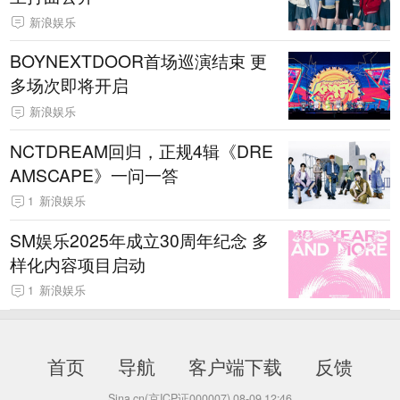
新浪娱乐
BOYNEXTDOOR首场巡演结束 更
多场次即将开启
新浪娱乐
NCTDREAM回归，正规4辑《DRE
AMSCAPE》一问一答
1
新浪娱乐
SM娱乐2025年成立30周年纪念 多
样化内容项目启动
1
新浪娱乐
首页
导航
客户端下载
反馈
Sina.cn(京ICP证000007)
08-09 12:46