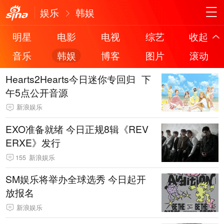
娱乐
韩娱
明星
电影
电视
综艺
收起
音乐
韩娱
博客
图片
滚动
Hearts2Hearts今日迷你专回归 下
午5点公开音源
新浪娱乐
EXO准备就绪 今日正规8辑《REV
ERXE》发行
155
新浪娱乐
SM娱乐将举办全球选秀 今日起开
放报名
新浪娱乐