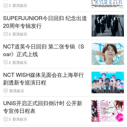
2
新浪娱乐
SUPERJUNIOR今日回归 纪念出道
20周年专辑发行
3
新浪娱乐
NCT道英今日回归 第二张专辑《S
oar》正式上线
2
新浪娱乐
NCT WISH媒体见面会在上海举行
剧透新专巡演日程
新浪娱乐
UNIS开启正式回归倒计时 公开新
专宣传日程表
2
新浪娱乐