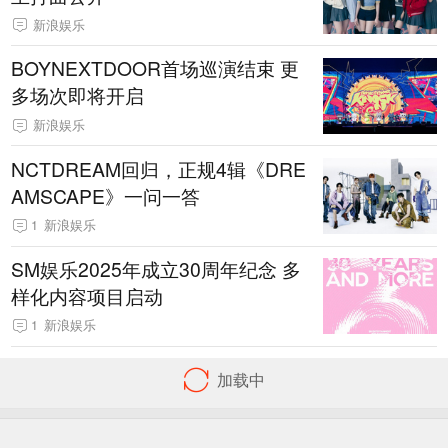
新浪娱乐
BOYNEXTDOOR首场巡演结束 更
多场次即将开启
新浪娱乐
NCTDREAM回归，正规4辑《DRE
AMSCAPE》一问一答
1
新浪娱乐
SM娱乐2025年成立30周年纪念 多
样化内容项目启动
1
新浪娱乐
首页
导航
客户端下载
反馈
Sina.cn(京ICP证000007)
08-07 01:53