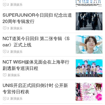
2
新浪娱乐
SUPERJUNIOR今日回归 纪念出道
20周年专辑发行
3
新浪娱乐
NCT道英今日回归 第二张专辑《S
oar》正式上线
2
新浪娱乐
NCT WISH媒体见面会在上海举行
剧透新专巡演日程
新浪娱乐
UNIS开启正式回归倒计时 公开新
专宣传日程表
2
新浪娱乐