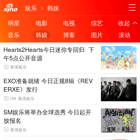
娱乐
韩娱
明星
电影
电视
综艺
收起
音乐
韩娱
博客
图片
滚动
Hearts2Hearts今日迷你专回归 下
午5点公开音源
新浪娱乐
EXO准备就绪 今日正规8辑《REV
ERXE》发行
155
新浪娱乐
SM娱乐将举办全球选秀 今日起开
放报名
新浪娱乐