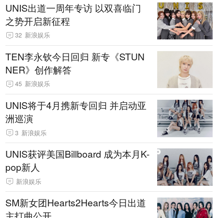
UNIS出道一周年专访 以双喜临门
之势开启新征程
32
新浪娱乐
TEN李永钦今日回归 新专《STUN
NER》创作解答
45
新浪娱乐
UNIS将于4月携新专回归 并启动亚
洲巡演
3
新浪娱乐
UNIS获评美国Billboard 成为本月K-
pop新人
新浪娱乐
SM新女团Hearts2Hearts今日出道
主打曲公开