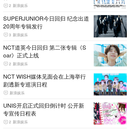
2
新浪娱乐
SUPERJUNIOR今日回归 纪念出道
20周年专辑发行
3
新浪娱乐
NCT道英今日回归 第二张专辑《S
oar》正式上线
2
新浪娱乐
NCT WISH媒体见面会在上海举行
剧透新专巡演日程
新浪娱乐
UNIS开启正式回归倒计时 公开新
专宣传日程表
2
新浪娱乐