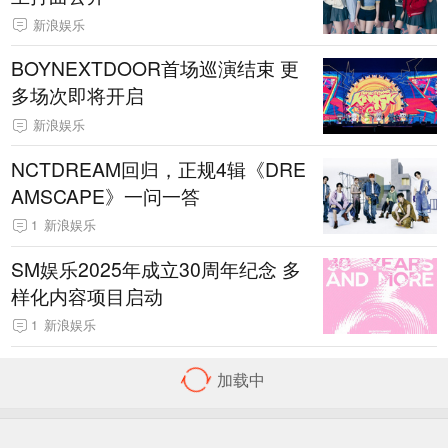
新浪娱乐
BOYNEXTDOOR首场巡演结束 更
多场次即将开启
新浪娱乐
NCTDREAM回归，正规4辑《DRE
AMSCAPE》一问一答
1
新浪娱乐
SM娱乐2025年成立30周年纪念 多
样化内容项目启动
1
新浪娱乐
首页
导航
客户端下载
反馈
Sina.cn(京ICP证000007)
08-09 01:59