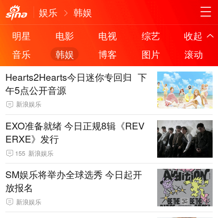
娱乐
韩娱
明星
电影
电视
综艺
收起
音乐
韩娱
博客
图片
滚动
Hearts2Hearts今日迷你专回归 下
午5点公开音源
新浪娱乐
EXO准备就绪 今日正规8辑《REV
ERXE》发行
155
新浪娱乐
SM娱乐将举办全球选秀 今日起开
放报名
新浪娱乐