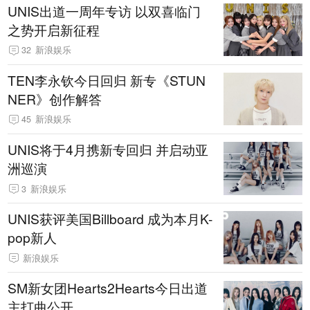
UNIS出道一周年专访 以双喜临门
之势开启新征程
32
新浪娱乐
TEN李永钦今日回归 新专《STUN
NER》创作解答
45
新浪娱乐
UNIS将于4月携新专回归 并启动亚
洲巡演
3
新浪娱乐
UNIS获评美国Billboard 成为本月K-
pop新人
新浪娱乐
SM新女团Hearts2Hearts今日出道
主打曲公开