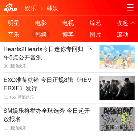
娱乐
韩娱
明星
电影
电视
综艺
收起
音乐
韩娱
博客
图片
滚动
Hearts2Hearts今日迷你专回归 下
午5点公开音源
新浪娱乐
EXO准备就绪 今日正规8辑《REV
ERXE》发行
155
新浪娱乐
SM娱乐将举办全球选秀 今日起开
放报名
新浪娱乐