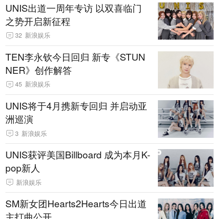
UNIS出道一周年专访 以双喜临门
之势开启新征程
32
新浪娱乐
TEN李永钦今日回归 新专《STUN
NER》创作解答
45
新浪娱乐
UNIS将于4月携新专回归 并启动亚
洲巡演
3
新浪娱乐
UNIS获评美国Billboard 成为本月K-
pop新人
新浪娱乐
SM新女团Hearts2Hearts今日出道
主打曲公开