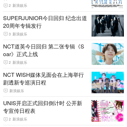
2
新浪娱乐
SUPERJUNIOR今日回归 纪念出道
20周年专辑发行
3
新浪娱乐
NCT道英今日回归 第二张专辑《S
oar》正式上线
2
新浪娱乐
NCT WISH媒体见面会在上海举行
剧透新专巡演日程
新浪娱乐
UNIS开启正式回归倒计时 公开新
专宣传日程表
2
新浪娱乐