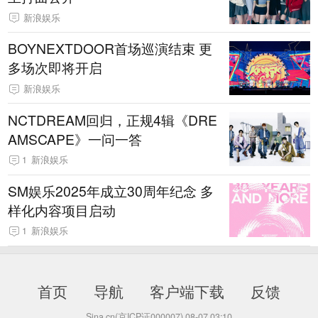
新浪娱乐
BOYNEXTDOOR首场巡演结束 更
多场次即将开启
新浪娱乐
NCTDREAM回归，正规4辑《DRE
AMSCAPE》一问一答
1
新浪娱乐
SM娱乐2025年成立30周年纪念 多
样化内容项目启动
1
新浪娱乐
首页
导航
客户端下载
反馈
Sina.cn(京ICP证000007)
08-07 03:10