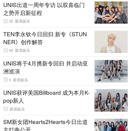
UNIS出道一周年专访 以双喜临门
之势开启新征程
32
新浪娱乐
TEN李永钦今日回归 新专《STUN
NER》创作解答
45
新浪娱乐
UNIS将于4月携新专回归 并启动亚
洲巡演
3
新浪娱乐
UNIS获评美国Billboard 成为本月K-
pop新人
新浪娱乐
SM新女团Hearts2Hearts今日出道
主打曲公开