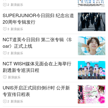
2
新浪娱乐
SUPERJUNIOR今日回归 纪念出道
20周年专辑发行
3
新浪娱乐
NCT道英今日回归 第二张专辑《S
oar》正式上线
2
新浪娱乐
NCT WISH媒体见面会在上海举行
剧透新专巡演日程
新浪娱乐
UNIS开启正式回归倒计时 公开新
专宣传日程表
2
新浪娱乐