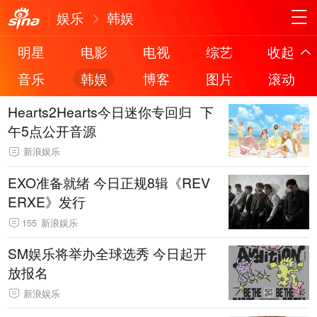
娱乐
韩娱
明星
电影
电视
综艺
收起
音乐
韩娱
博客
图片
滚动
Hearts2Hearts今日迷你专回归 下
午5点公开音源
新浪娱乐
EXO准备就绪 今日正规8辑《REV
ERXE》发行
155
新浪娱乐
SM娱乐将举办全球选秀 今日起开
放报名
新浪娱乐