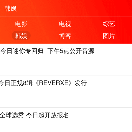
韩娱
电影
电视
综艺
韩娱
博客
图片
earts今日迷你专回归 下午5点公开音源
 今日正规8辑《REVERXE》发行
全球选秀 今日起开放报名