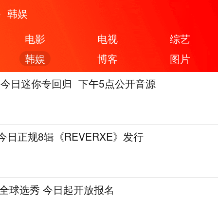
韩娱
电影
电视
综艺
韩娱
博客
图片
earts今日迷你专回归 下午5点公开音源
 今日正规8辑《REVERXE》发行
全球选秀 今日起开放报名