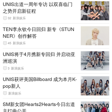
UNIS出道一周年专访 以双喜临门
之势开启新征程
32
新浪娱乐
TEN李永钦今日回归 新专《STUN
NER》创作解答
45
新浪娱乐
UNIS将于4月携新专回归 并启动亚
洲巡演
3
新浪娱乐
UNIS获评美国Billboard 成为本月K-
pop新人
新浪娱乐
SM新女团Hearts2Hearts今日出道
主打曲公开