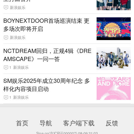
新浪娱乐
BOYNEXTDOOR首场巡演结束 更
多场次即将开启
新浪娱乐
NCTDREAM回归，正规4辑《DRE
AMSCAPE》一问一答
1
新浪娱乐
SM娱乐2025年成立30周年纪念 多
样化内容项目启动
1
新浪娱乐
首页
导航
客户端下载
反馈
Sina.cn(京ICP证000007)
08-09 21:03