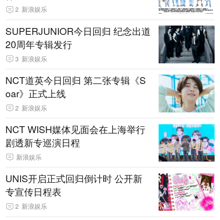
2
新浪娱乐
SUPERJUNIOR今日回归 纪念出道
20周年专辑发行
3
新浪娱乐
NCT道英今日回归 第二张专辑《S
oar》正式上线
2
新浪娱乐
NCT WISH媒体见面会在上海举行
剧透新专巡演日程
新浪娱乐
UNIS开启正式回归倒计时 公开新
专宣传日程表
2
新浪娱乐