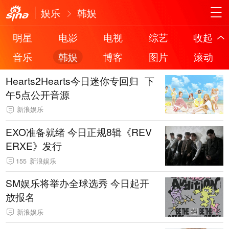
娱乐
韩娱
明星
电影
电视
综艺
收起
音乐
韩娱
博客
图片
滚动
Hearts2Hearts今日迷你专回归 下
午5点公开音源
新浪娱乐
EXO准备就绪 今日正规8辑《REV
ERXE》发行
155
新浪娱乐
SM娱乐将举办全球选秀 今日起开
放报名
新浪娱乐