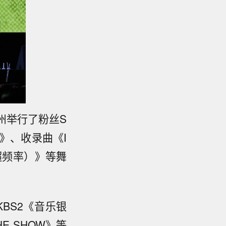
州举行了粉丝S
）》、收录曲《I
（超频率）》等舞
KBS2《音乐银
HE SHOW》等