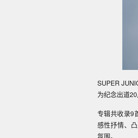
SUPER JU
为纪念出道2
专辑共收录9首
感性抒情、凸显
氛围。