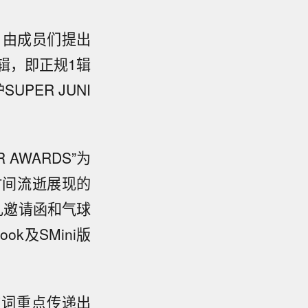
。由成员们提出
专辑，即正规1辑
UPER JUNI
AWARDS”为
时间流逝展现的
礼邀请函和气球
k及SMini版
》歌词重点传递出