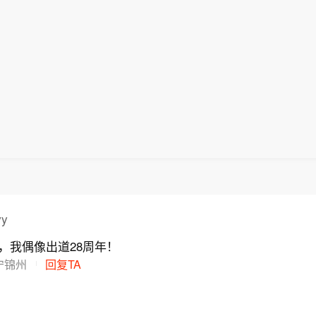
y
年，我偶像出道28周年！
宁锦州
回复TA