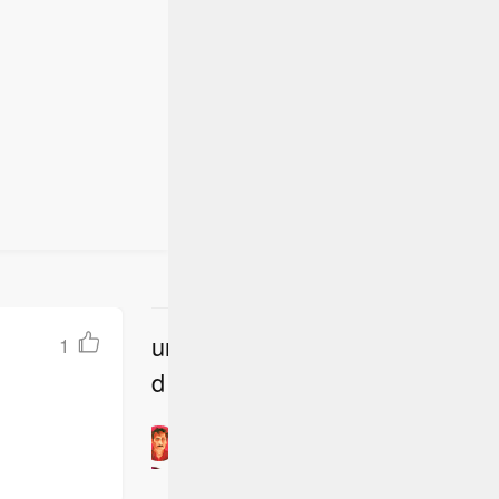
undefine
1
立
d
即
加
入
讨