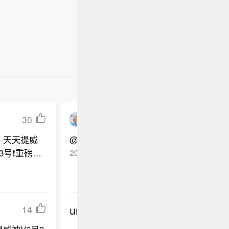
30
十块巧克力啊
，天天提威
@新浪韩娱
3号❗重磅回
2024-06-03
河北
回复TA
undefined
14