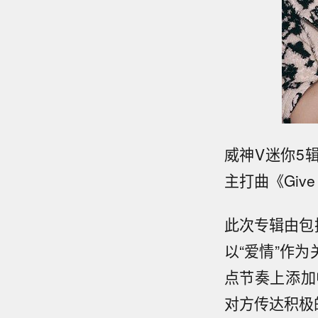
威神V迷你5辑
主打曲《Give
此次专辑由包括
以“爱情”作为关
点节奏上添加
对方传达积极