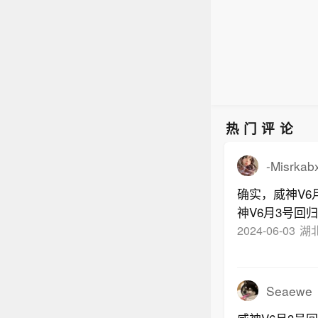
热门评论
-Misrkab
确实，威神V6
神V6月3号回
归❗）
2024-06-03
湖
Seaewe