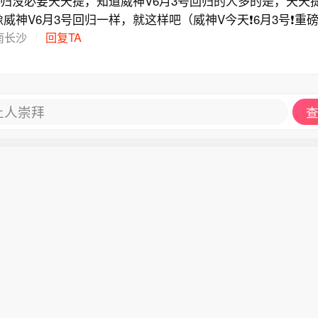
回归没必要天天提，知道威神V6月3号回归的人多的是，天天提
威神V6月3号回归一样，就这样吧（威神V今天❗6月3号❗重磅
南长沙
回复TA
让人崇拜
查