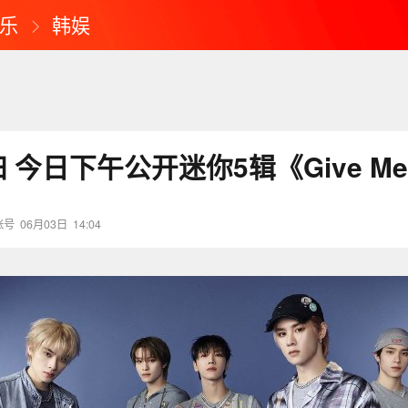
乐
韩娱
 今日下午公开迷你5辑《Give Me 
账号
06月03日
14:04