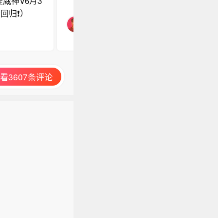
威神V6月3
回归❗）
看3607条评论