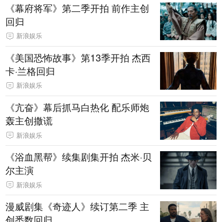
《幕府将军》第二季开拍 前作主创
回归
新浪娱乐
《美国恐怖故事》第13季开拍 杰西
卡·兰格回归
新浪娱乐
《亢奋》幕后抓马白热化 配乐师炮
轰主创撒谎
新浪娱乐
《浴血黑帮》续集剧集开拍 杰米·贝
尔主演
新浪娱乐
漫威剧集《奇迹人》续订第二季 主
创悉数回归