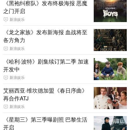
《黑袍纠察队》发布终极海报 恶魔
之门开启
新浪娱乐
《龙之家族》发布新海报 血战将至
各方角力
新浪娱乐
《哈利·波特》剧集续订第二季 加速
开发中
新浪娱乐
艾丽西亚·维坎德加盟《春日序曲》
再合作ATJ
新浪娱乐
《星期三》第三季曝剧照 巴黎生活
开启