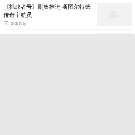
《挑战者号》剧集推进 斯图尔特饰
传奇宇航员
新浪娱乐
《使女的故事》续集发布预告 谎言
世界女性觉醒
新浪娱乐
《哈利·波特》剧集合影曝光 四大学
院性格分明
新浪娱乐
《夜魔侠：重生》第二季发布特辑
口碑创新高
新浪娱乐
热剧《龙之家族》第三季定档 史诗