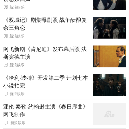
新浪娱乐
《双城记》剧集曝剧照 战争酝酿复
杂三角恋
新浪娱乐
网飞新剧《肯尼迪》发布幕后照 法
斯宾德主演
新浪娱乐
《哈利·波特》开发第二季 计划七本
小说拍完
新浪娱乐
亚伦·泰勒-约翰逊主演《春日序曲》
网飞制作
新浪娱乐