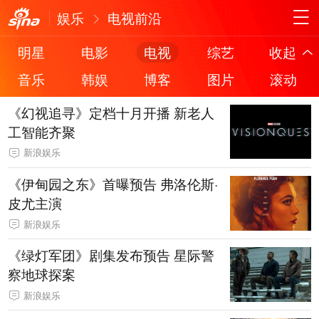
娱乐
电视前沿
明星
电影
电视
综艺
收起
音乐
韩娱
博客
图片
滚动
《幻视追寻》定档十月开播 新老人
工智能齐聚
新浪娱乐
《伊甸园之东》首曝预告 弗洛伦斯·
皮尤主演
新浪娱乐
《绿灯军团》剧集发布预告 星际警
察地球探案
新浪娱乐