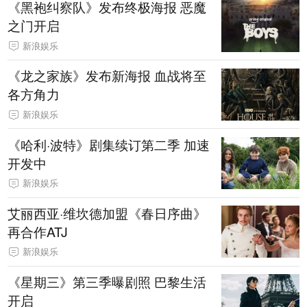
《黑袍纠察队》发布终极海报 恶魔
之门开启
新浪娱乐
《龙之家族》发布新海报 血战将至
各方角力
新浪娱乐
《哈利·波特》剧集续订第二季 加速
开发中
新浪娱乐
艾丽西亚·维坎德加盟《春日序曲》
再合作ATJ
新浪娱乐
《星期三》第三季曝剧照 巴黎生活
开启