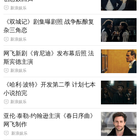
新浪娱乐
《双城记》剧集曝剧照 战争酝酿复
杂三角恋
新浪娱乐
网飞新剧《肯尼迪》发布幕后照 法
斯宾德主演
新浪娱乐
《哈利·波特》开发第二季 计划七本
小说拍完
新浪娱乐
亚伦·泰勒-约翰逊主演《春日序曲》
网飞制作
新浪娱乐