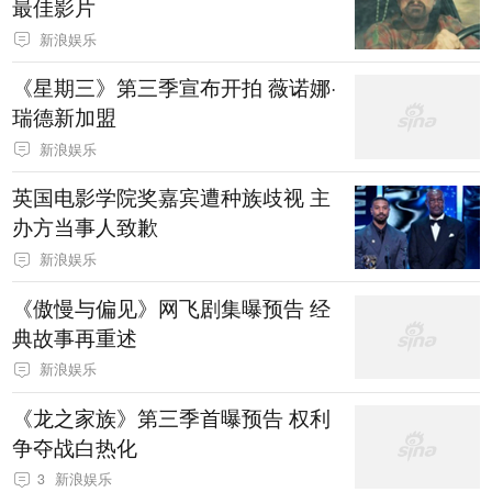
最佳影片
新浪娱乐
《星期三》第三季宣布开拍 薇诺娜·
瑞德新加盟
新浪娱乐
英国电影学院奖嘉宾遭种族歧视 主
办方当事人致歉
新浪娱乐
《傲慢与偏见》网飞剧集曝预告 经
典故事再重述
新浪娱乐
《龙之家族》第三季首曝预告 权利
争夺战白热化
3
新浪娱乐