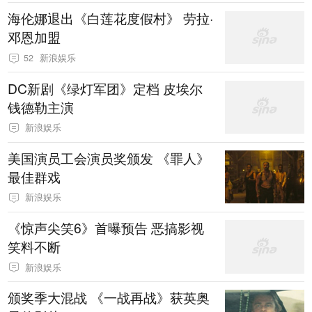
海伦娜退出《白莲花度假村》 劳拉·
邓恩加盟
52
新浪娱乐
DC新剧《绿灯军团》定档 皮埃尔
钱德勒主演
新浪娱乐
美国演员工会演员奖颁发 《罪人》
最佳群戏
新浪娱乐
《惊声尖笑6》首曝预告 恶搞影视
笑料不断
新浪娱乐
颁奖季大混战 《一战再战》获英奥