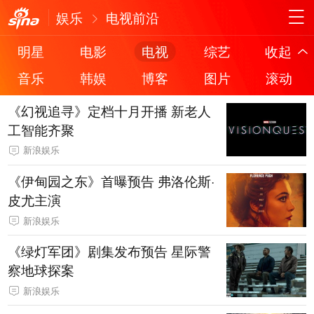
娱乐
电视前沿
明星
电影
电视
综艺
收起
音乐
韩娱
博客
图片
滚动
《幻视追寻》定档十月开播 新老人
工智能齐聚
新浪娱乐
《伊甸园之东》首曝预告 弗洛伦斯·
皮尤主演
新浪娱乐
《绿灯军团》剧集发布预告 星际警
察地球探案
新浪娱乐