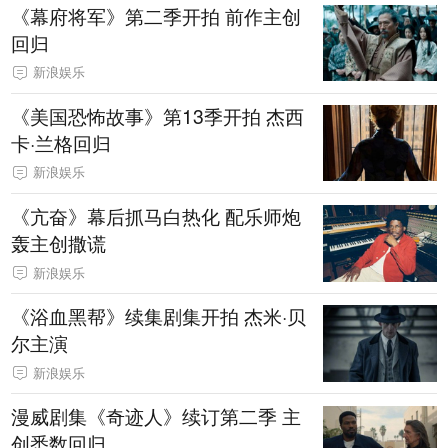
《幕府将军》第二季开拍 前作主创
回归
新浪娱乐
《美国恐怖故事》第13季开拍 杰西
卡·兰格回归
新浪娱乐
《亢奋》幕后抓马白热化 配乐师炮
轰主创撒谎
新浪娱乐
《浴血黑帮》续集剧集开拍 杰米·贝
尔主演
新浪娱乐
漫威剧集《奇迹人》续订第二季 主
创悉数回归