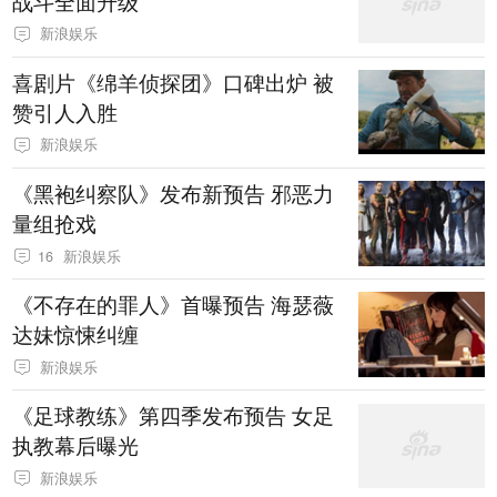
战斗全面升级
新浪娱乐
喜剧片《绵羊侦探团》口碑出炉 被
赞引人入胜
新浪娱乐
《黑袍纠察队》发布新预告 邪恶力
量组抢戏
16
新浪娱乐
《不存在的罪人》首曝预告 海瑟薇
达妹惊悚纠缠
新浪娱乐
《足球教练》第四季发布预告 女足
执教幕后曝光
新浪娱乐