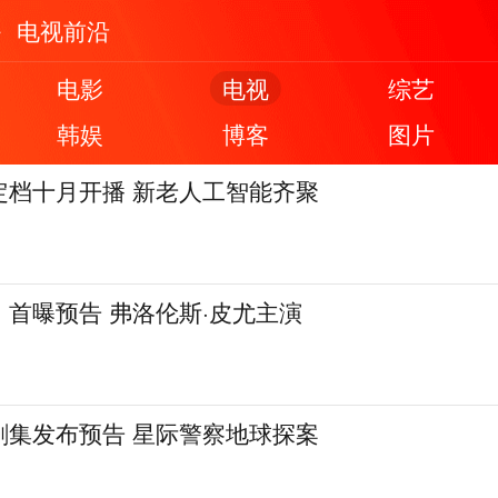
电视前沿
电影
电视
综艺
韩娱
博客
图片
定档十月开播 新老人工智能齐聚
首曝预告 弗洛伦斯·皮尤主演
剧集发布预告 星际警察地球探案