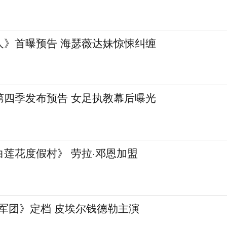
人》首曝预告 海瑟薇达妹惊悚纠缠
第四季发布预告 女足执教幕后曝光
莲花度假村》 劳拉·邓恩加盟
军团》定档 皮埃尔钱德勒主演