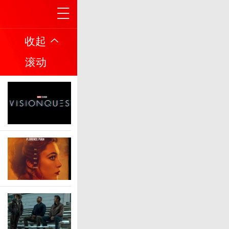
收起
滚动