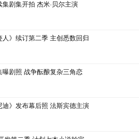
集剧集开拍 杰米·贝尔主演
迹人》续订第二季 主创悉数回归
集曝剧照 战争酝酿复杂三角恋
尼迪》发布幕后照 法斯宾德主演
开发第二季 计划七本小说拍完