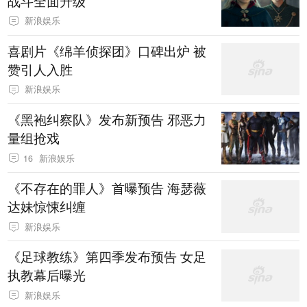
战斗全面升级
新浪娱乐
喜剧片《绵羊侦探团》口碑出炉 被
赞引人入胜
新浪娱乐
《黑袍纠察队》发布新预告 邪恶力
量组抢戏
16
新浪娱乐
《不存在的罪人》首曝预告 海瑟薇
达妹惊悚纠缠
新浪娱乐
《足球教练》第四季发布预告 女足
执教幕后曝光
新浪娱乐