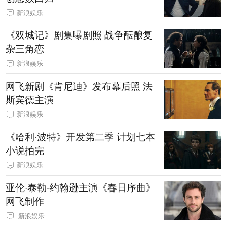
新浪娱乐
《双城记》剧集曝剧照 战争酝酿复
杂三角恋
新浪娱乐
网飞新剧《肯尼迪》发布幕后照 法
斯宾德主演
新浪娱乐
《哈利·波特》开发第二季 计划七本
小说拍完
新浪娱乐
亚伦·泰勒-约翰逊主演《春日序曲》
网飞制作
新浪娱乐