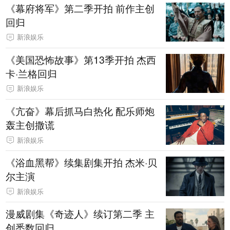
《幕府将军》第二季开拍 前作主创
回归
新浪娱乐
《美国恐怖故事》第13季开拍 杰西
卡·兰格回归
新浪娱乐
《亢奋》幕后抓马白热化 配乐师炮
轰主创撒谎
新浪娱乐
《浴血黑帮》续集剧集开拍 杰米·贝
尔主演
新浪娱乐
漫威剧集《奇迹人》续订第二季 主
创悉数回归