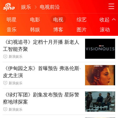
娱乐
电视前沿
明星
电影
电视
综艺
收起
音乐
韩娱
博客
图片
滚动
《幻视追寻》定档十月开播 新老人
工智能齐聚
新浪娱乐
《伊甸园之东》首曝预告 弗洛伦斯·
皮尤主演
新浪娱乐
《绿灯军团》剧集发布预告 星际警
察地球探案
新浪娱乐