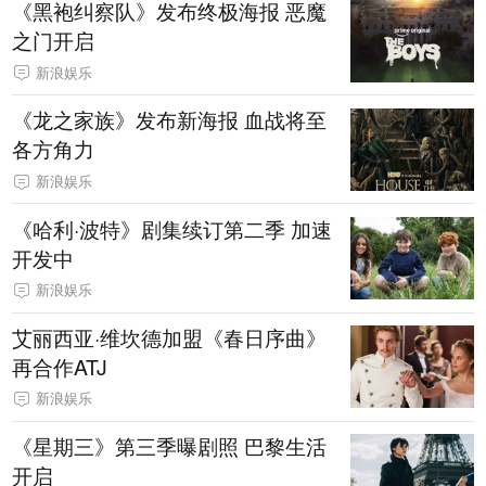
《黑袍纠察队》发布终极海报 恶魔
之门开启
新浪娱乐
《龙之家族》发布新海报 血战将至
各方角力
新浪娱乐
《哈利·波特》剧集续订第二季 加速
开发中
新浪娱乐
艾丽西亚·维坎德加盟《春日序曲》
再合作ATJ
新浪娱乐
《星期三》第三季曝剧照 巴黎生活
开启