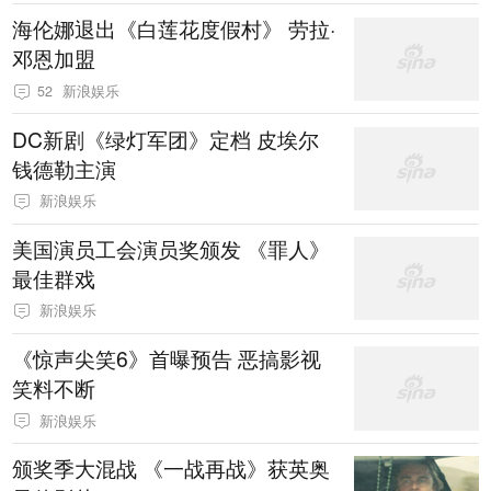
海伦娜退出《白莲花度假村》 劳拉·
邓恩加盟
52
新浪娱乐
DC新剧《绿灯军团》定档 皮埃尔
钱德勒主演
新浪娱乐
美国演员工会演员奖颁发 《罪人》
最佳群戏
新浪娱乐
《惊声尖笑6》首曝预告 恶搞影视
笑料不断
新浪娱乐
颁奖季大混战 《一战再战》获英奥