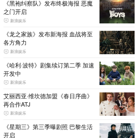
《黑袍纠察队》发布终极海报 恶魔
之门开启
新浪娱乐
《龙之家族》发布新海报 血战将至
各方角力
新浪娱乐
《哈利·波特》剧集续订第二季 加速
开发中
新浪娱乐
艾丽西亚·维坎德加盟《春日序曲》
再合作ATJ
新浪娱乐
《星期三》第三季曝剧照 巴黎生活
开启