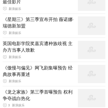
最佳影片
新浪娱乐
《星期三》第三季宣布开拍 薇诺娜·
瑞德新加盟
新浪娱乐
英国电影学院奖嘉宾遭种族歧视 主
办方当事人致歉
新浪娱乐
《傲慢与偏见》网飞剧集曝预告 经
典故事再重述
新浪娱乐
《龙之家族》第三季首曝预告 权利
争夺战白热化
3
新浪娱乐