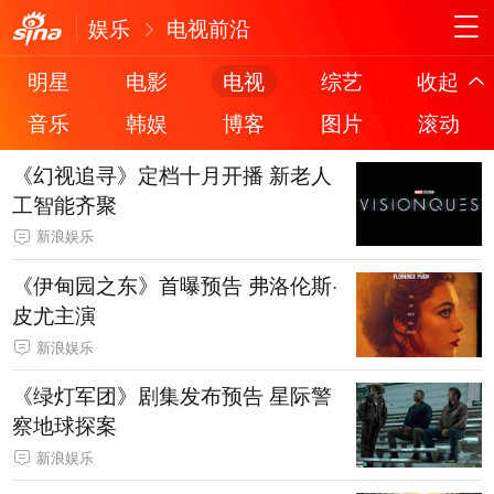
娱乐
电视前沿
明星
电影
电视
综艺
收起
音乐
韩娱
博客
图片
滚动
《幻视追寻》定档十月开播 新老人
工智能齐聚
新浪娱乐
《伊甸园之东》首曝预告 弗洛伦斯·
皮尤主演
新浪娱乐
《绿灯军团》剧集发布预告 星际警
察地球探案
新浪娱乐