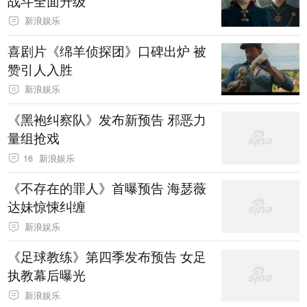
战斗全面升级
新浪娱乐
喜剧片《绵羊侦探团》口碑出炉 被
赞引人入胜
新浪娱乐
《黑袍纠察队》发布新预告 邪恶力
量组抢戏
16
新浪娱乐
《不存在的罪人》首曝预告 海瑟薇
达妹惊悚纠缠
新浪娱乐
《足球教练》第四季发布预告 女足
执教幕后曝光
新浪娱乐