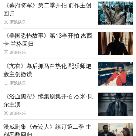
《幕府将军》第二季开拍 前作主创
回归
新浪娱乐
《美国恐怖故事》第13季开拍 杰西
卡·兰格回归
新浪娱乐
《亢奋》幕后抓马白热化 配乐师炮
轰主创撒谎
新浪娱乐
《浴血黑帮》续集剧集开拍 杰米·贝
尔主演
新浪娱乐
漫威剧集《奇迹人》续订第二季 主
创悉数回归