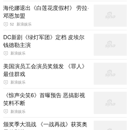
海伦娜退出《白莲花度假村》 劳拉·
邓恩加盟
52
新浪娱乐
DC新剧《绿灯军团》定档 皮埃尔
钱德勒主演
新浪娱乐
美国演员工会演员奖颁发 《罪人》
最佳群戏
新浪娱乐
《惊声尖笑6》首曝预告 恶搞影视
笑料不断
新浪娱乐
颁奖季大混战 《一战再战》获英奥