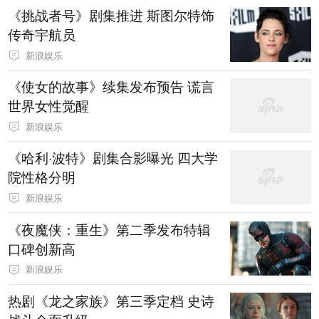
《挑战者号》剧集推进 斯图尔特饰
传奇宇航员
新浪娱乐
《使女的故事》续集发布预告 谎言
世界女性觉醒
新浪娱乐
《哈利·波特》剧集合影曝光 四大学
院性格分明
新浪娱乐
《夜魔侠：重生》第二季发布特辑
口碑创新高
新浪娱乐
热剧《龙之家族》第三季定档 史诗