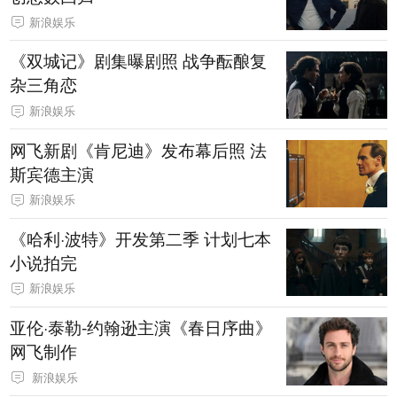
新浪娱乐
《双城记》剧集曝剧照 战争酝酿复
杂三角恋
新浪娱乐
网飞新剧《肯尼迪》发布幕后照 法
斯宾德主演
新浪娱乐
《哈利·波特》开发第二季 计划七本
小说拍完
新浪娱乐
亚伦·泰勒-约翰逊主演《春日序曲》
网飞制作
新浪娱乐