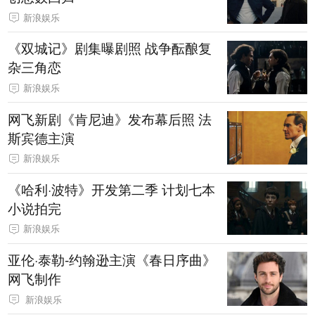
新浪娱乐
《双城记》剧集曝剧照 战争酝酿复
杂三角恋
新浪娱乐
网飞新剧《肯尼迪》发布幕后照 法
斯宾德主演
新浪娱乐
《哈利·波特》开发第二季 计划七本
小说拍完
新浪娱乐
亚伦·泰勒-约翰逊主演《春日序曲》
网飞制作
新浪娱乐