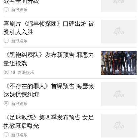
战斗全面升级
新浪娱乐
喜剧片《绵羊侦探团》口碑出炉 被
赞引人入胜
新浪娱乐
《黑袍纠察队》发布新预告 邪恶力
量组抢戏
16
新浪娱乐
《不存在的罪人》首曝预告 海瑟薇
达妹惊悚纠缠
新浪娱乐
《足球教练》第四季发布预告 女足
执教幕后曝光
新浪娱乐