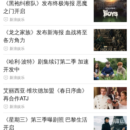
《黑袍纠察队》发布终极海报 恶魔
之门开启
新浪娱乐
《龙之家族》发布新海报 血战将至
各方角力
新浪娱乐
《哈利·波特》剧集续订第二季 加速
开发中
新浪娱乐
艾丽西亚·维坎德加盟《春日序曲》
再合作ATJ
新浪娱乐
《星期三》第三季曝剧照 巴黎生活
开启