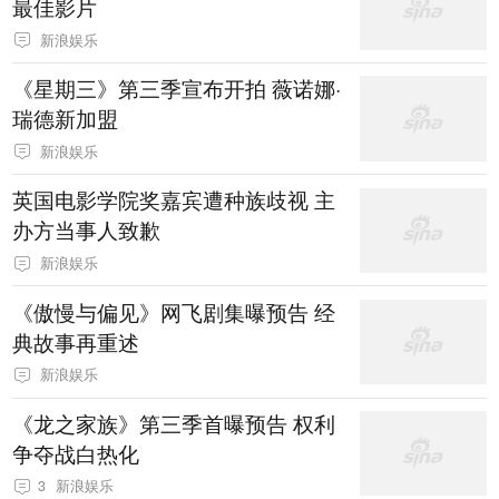
最佳影片
新浪娱乐
《星期三》第三季宣布开拍 薇诺娜·
瑞德新加盟
新浪娱乐
英国电影学院奖嘉宾遭种族歧视 主
办方当事人致歉
新浪娱乐
《傲慢与偏见》网飞剧集曝预告 经
典故事再重述
新浪娱乐
《龙之家族》第三季首曝预告 权利
争夺战白热化
3
新浪娱乐