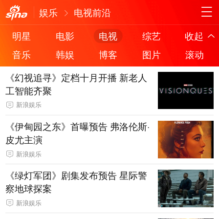
娱乐
电视前沿
明星
电影
电视
综艺
收起
音乐
韩娱
博客
图片
滚动
《幻视追寻》定档十月开播 新老人
工智能齐聚
新浪娱乐
《伊甸园之东》首曝预告 弗洛伦斯·
皮尤主演
新浪娱乐
《绿灯军团》剧集发布预告 星际警
察地球探案
新浪娱乐