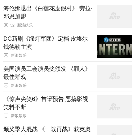
海伦娜退出《白莲花度假村》 劳拉·
邓恩加盟
52
新浪娱乐
DC新剧《绿灯军团》定档 皮埃尔
钱德勒主演
新浪娱乐
美国演员工会演员奖颁发 《罪人》
最佳群戏
新浪娱乐
《惊声尖笑6》首曝预告 恶搞影视
笑料不断
新浪娱乐
颁奖季大混战 《一战再战》获英奥