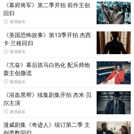
《幕府将军》第二季开拍 前作主创
回归
新浪娱乐
《美国恐怖故事》第13季开拍 杰西
卡·兰格回归
新浪娱乐
《亢奋》幕后抓马白热化 配乐师炮
轰主创撒谎
新浪娱乐
《浴血黑帮》续集剧集开拍 杰米·贝
尔主演
新浪娱乐
漫威剧集《奇迹人》续订第二季 主
创悉数回归