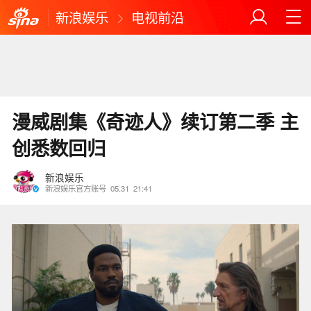
新浪娱乐
电视前沿
漫威剧集《奇迹人》续订第二季 主
创悉数回归
新浪娱乐
新浪娱乐官方账号
05.31
21:41