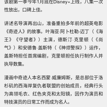
该剧第一季今年1月底在Disney+上线，八集一次
性放出，口碑上佳。
讲述名导演再出山，准备重拍多年前的超英电影
《奇迹人》的故事。叶海亚·阿卜杜勒-迈丁（《海
王》《守望者》）主演，德斯汀·克里顿（《尚
气》）和安德鲁·盖斯特（《神烦警探》）运作，
盖斯特担任首席编剧，克里顿担任执行制作人并
执导数集。
漫画中奇迹人本名西蒙·威廉姆斯，是总部位于洛
杉矶的西海岸复仇者联盟的创始成员，经典行头
为高领毛衣、红色夹克和太阳镜，因作为演员和
特技演员的日常工作而成为名人。