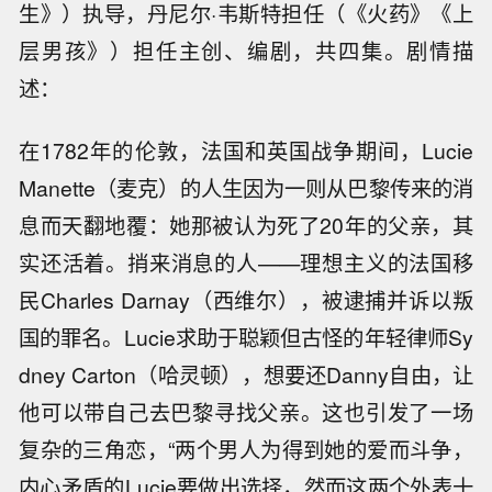
生》）执导，丹尼尔·韦斯特担任（《火药》《上
层男孩》）担任主创、编剧，共四集。剧情描
述：
在1782年的伦敦，法国和英国战争期间，Lucie
Manette（麦克）的人生因为一则从巴黎传来的消
息而天翻地覆：她那被认为死了20年的父亲，其
实还活着。捎来消息的人——理想主义的法国移
民Charles Darnay（西维尔），被逮捕并诉以叛
国的罪名。Lucie求助于聪颖但古怪的年轻律师Sy
dney Carton（哈灵顿），想要还Danny自由，让
他可以带自己去巴黎寻找父亲。这也引发了一场
复杂的三角恋，“两个男人为得到她的爱而斗争，
内心矛盾的Lucie要做出选择，然而这两个外表十