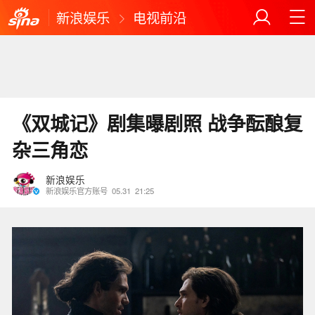
新浪娱乐
电视前沿
《双城记》剧集曝剧照 战争酝酿复
杂三角恋
新浪娱乐
新浪娱乐官方账号
05.31
21:25