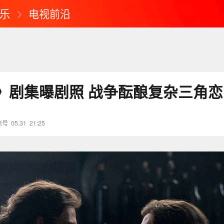
乐
电视前沿
》剧集曝剧照 战争酝酿复杂三角恋
账号
05.31
21:25