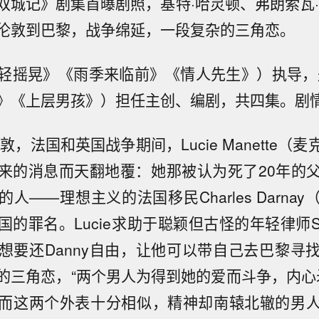
双城记》剧集首曝剧照，基特·哈灵顿、弗朗索瓦·
伦敦到巴黎，战争绵延，一段复杂的三角恋。
轻摇晃》《雨季来临前》《情人先生》）执导，
》《上层男孩》）担任主创、编剧，共四集。剧
伦敦，法国和英国战争期间，Lucie Manette（
来的消息而天翻地覆：她那被认为死了20年的
人——理想主义的法国移民Charles Darna
的罪名。Lucie求助于聪颖但古怪的年轻律师Sydne
想要还Danny自由，让他可以带自己去巴黎寻
的三角恋，“两个男人为得到她的爱而斗争，内心矛盾
而这两个外表十分相似，精神却南辕北辙的男