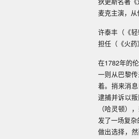
狄更斯名著《
麦克主演，从
许泰丰（《轻
担任（《火药
在1782年的
一则从巴黎传
着。捎来消息的
逮捕并诉以叛国
（哈灵顿），
发了一场复杂
做出选择，然