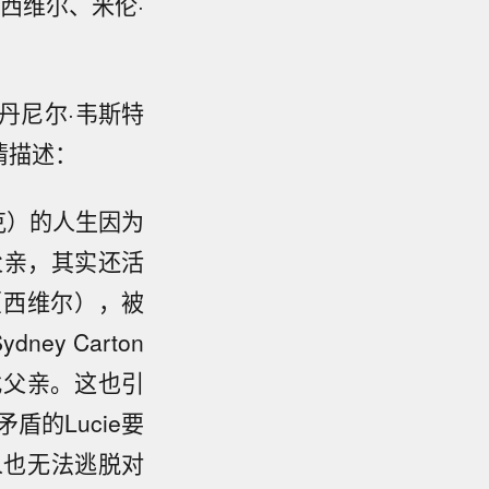
西维尔、米伦·
丹尼尔·韦斯特
情描述：
麦克）的人生因为
父亲，其实还活
y（西维尔），被
y Carton
找父亲。这也引
的Lucie要
人也无法逃脱对