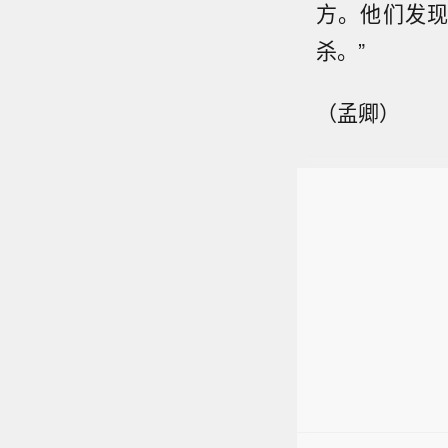
方。他们发
杀。”
（孟卿）