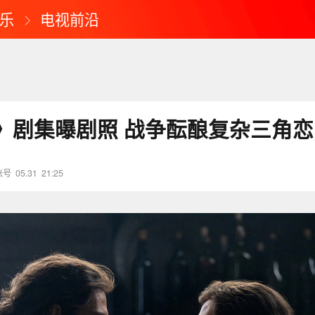
乐
电视前沿
》剧集曝剧照 战争酝酿复杂三角恋
账号
05.31
21:25