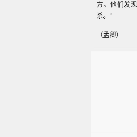
方。他们发
杀。”
（孟卿）