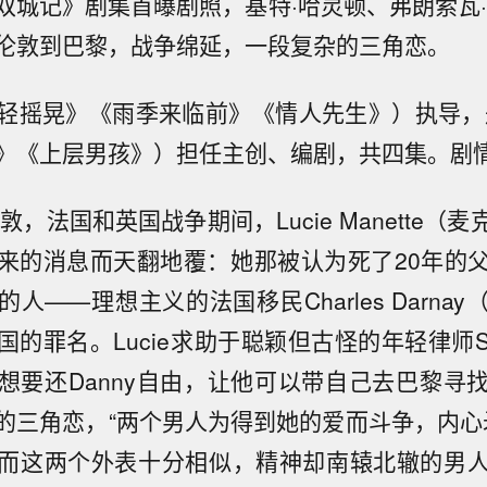
双城记》剧集首曝剧照，基特·哈灵顿、弗朗索瓦·
伦敦到巴黎，战争绵延，一段复杂的三角恋。
轻摇晃》《雨季来临前》《情人先生》）执导，
》《上层男孩》）担任主创、编剧，共四集。剧
伦敦，法国和英国战争期间，Lucie Manette（
来的消息而天翻地覆：她那被认为死了20年的
人——理想主义的法国移民Charles Darna
的罪名。Lucie求助于聪颖但古怪的年轻律师Sydne
想要还Danny自由，让他可以带自己去巴黎寻
的三角恋，“两个男人为得到她的爱而斗争，内心矛盾
而这两个外表十分相似，精神却南辕北辙的男