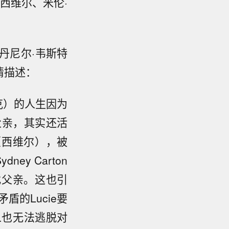
西维尔、米伦·
丹尼尔·韦斯特
情描述：
麦克）的人生因为
父亲，其实还活
y（西维尔），被
y Carton
找父亲。这也引
的Lucie要
人也无法逃脱对