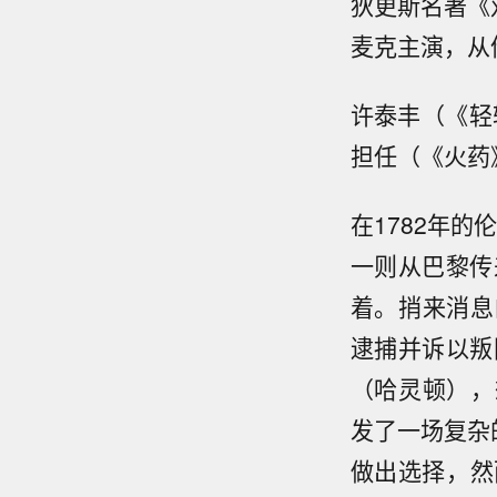
狄更斯名著《
麦克主演，从
许泰丰（《轻
担任（《火药
在1782年的
一则从巴黎传
着。捎来消息的
逮捕并诉以叛国
（哈灵顿），
发了一场复杂
做出选择，然