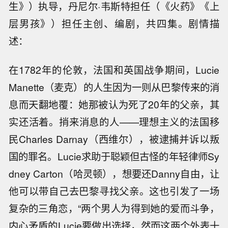
生》）执导，丹尼尔·韦斯特担任（《火药》《上
层男孩》）担任主创、编剧，共四集。剧情描
述：
在1782年的伦敦，法国和英国战争期间，Lucie
Manette（麦克）的人生因为一则从巴黎传来的消
息而天翻地覆：她那被认为死了20年的父亲，其
实还活着。捎来消息的人——理想主义的法国移
民Charles Darnay（西维尔），被逮捕并诉以叛
国的罪名。Lucie求助于聪颖但古怪的年轻律师Sy
dney Carton（哈灵顿），想要还Danny自由，让
他可以带自己去巴黎寻找父亲。这也引发了一场
复杂的三角恋，“两个男人为得到她的爱而斗争，
内心矛盾的Lucie要做出选择，然而这两个外表十