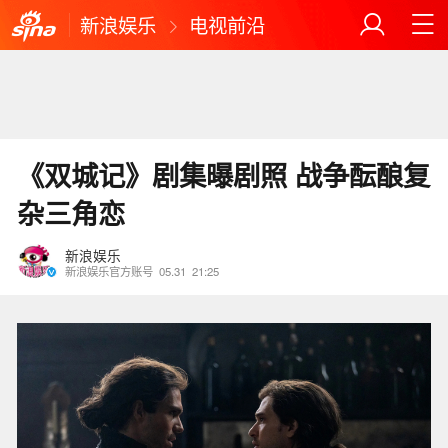
新浪娱乐
电视前沿
《双城记》剧集曝剧照 战争酝酿复
杂三角恋
新浪娱乐
新浪娱乐官方账号
05.31
21:25