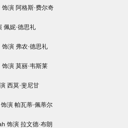
 饰演 阿格斯·费尔奇
演 佩妮·德思礼
 饰演 弗农·德思礼
 饰演 莫丽·韦斯莱
y 饰演 西莫·斐尼甘
oni 饰演 帕瓦蒂·佩蒂尔
osah 饰演 拉文德·布朗