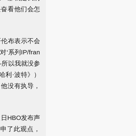
兴奋看他们会怎
哥伦布表示不会
列IP/fran
—所以我就没参
哈利·波特》）
》他没有执导，
近日HBO发布声
重申了此观点，