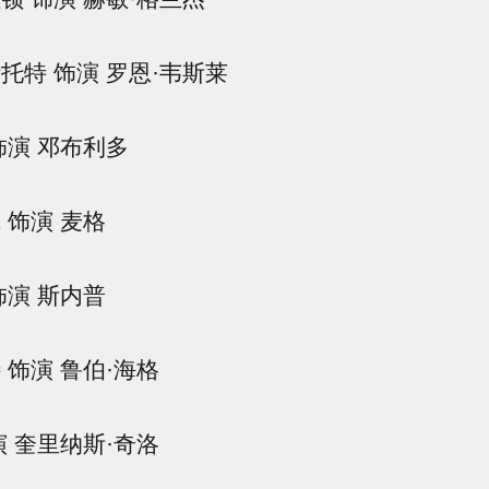
托特 饰演 罗恩·韦斯莱
饰演 邓布利多
 饰演 麦格
饰演 斯内普
 饰演 鲁伯·海格
演 奎里纳斯·奇洛