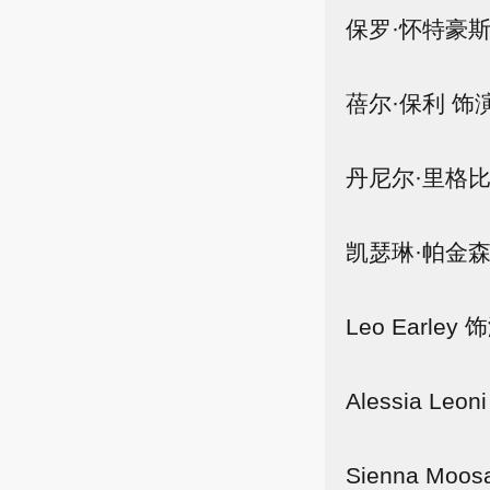
保罗·怀特豪斯
蓓尔·保利 饰
丹尼尔·里格比
凯瑟琳·帕金森
Leo Earle
Alessia Le
Sienna Mo