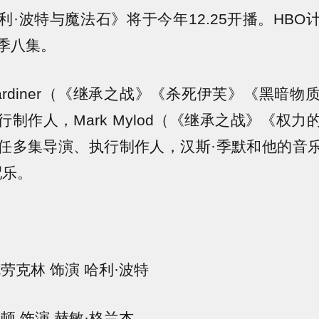
利·波特与魔法石》将于今年12.25开播。HBO
季八集。
ca Gardiner（《继承之战》《杀死伊芙》《黑暗
制作人，Mark Mylod（《继承之战》《权
多集导演、执行制作人，汉斯·季默和他的音乐公司
作配乐。
劳克林 饰演 哈利·波特
顿 饰演 赫敏·格兰杰