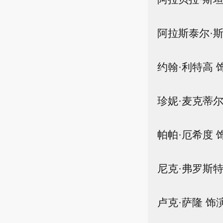
阿拉斯泰尔·斯
约翰·利特高 
珍妮·麦克蒂尔
帕帕·厄希度 
尼克·弗罗斯特
卢克·萨隆 饰