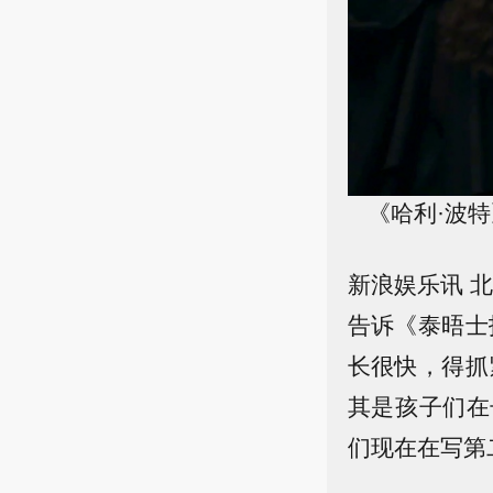
《哈利·波
新浪娱乐讯 北
告诉《泰晤士
长很快，得抓
其是孩子们在
们现在在写第