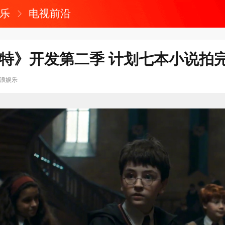
乐
电视前沿
波特》开发第二季 计划七本小说拍
浪娱乐