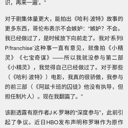
识，再来一遍’。”
对于剧集体量更大，能拍出《哈利·波特》故事的
更多东西，哥伦布表示不会嫉妒：“嫉妒？不会。
我已经做过了，是时候放下向前走了。我对‘系列I
P/franchise’这种事一直有意见，就像拍《小精
灵》《七宝奇谋》——所以我就没参与第二部
《小精灵》，我觉得自己已经做过了。对于那些
（《哈利·波特》）电影，我真的很骄傲，我参与
的前三部（《阿兹卡班的囚徒》他没有执导，但
担任制片人）。现在我翻篇了。”
该剧透露有原作者J·K·罗琳的“深度参与”，此前引
起了争议。近日HBO发布声明称罗琳作为原作