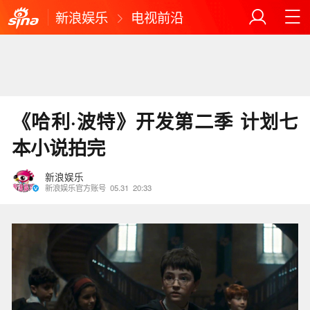
新浪娱乐
电视前沿
《哈利·波特》开发第二季 计划七
本小说拍完
新浪娱乐
新浪娱乐官方账号
05.31
20:33