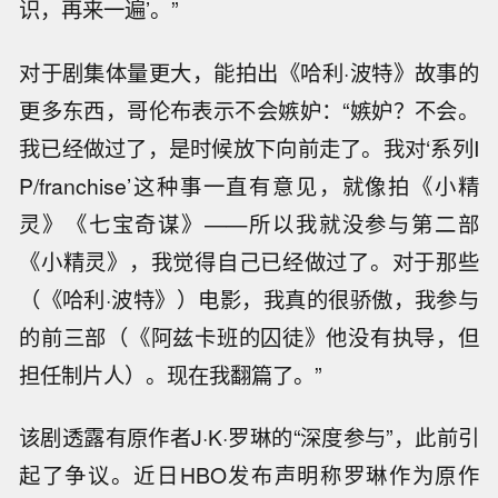
识，再来一遍’。”
对于剧集体量更大，能拍出《哈利·波特》故事的
更多东西，哥伦布表示不会嫉妒：“嫉妒？不会。
我已经做过了，是时候放下向前走了。我对‘系列I
P/franchise’这种事一直有意见，就像拍《小精
灵》《七宝奇谋》——所以我就没参与第二部
《小精灵》，我觉得自己已经做过了。对于那些
（《哈利·波特》）电影，我真的很骄傲，我参与
的前三部（《阿兹卡班的囚徒》他没有执导，但
担任制片人）。现在我翻篇了。”
该剧透露有原作者J·K·罗琳的“深度参与”，此前引
起了争议。近日HBO发布声明称罗琳作为原作