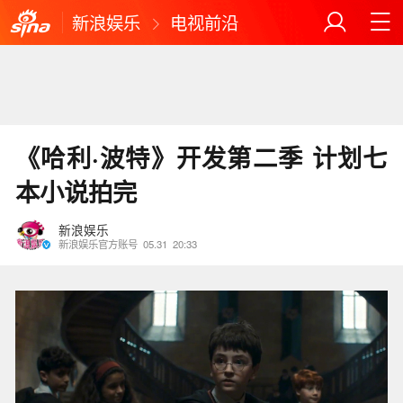
新浪娱乐
电视前沿
《哈利·波特》开发第二季 计划七
本小说拍完
新浪娱乐
新浪娱乐官方账号
05.31
20:33