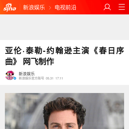
新浪娱乐
电视前沿
亚伦·泰勒-约翰逊主演《春日序
曲》 网飞制作
新浪娱乐
新浪娱乐官方账号
05.31
17:11