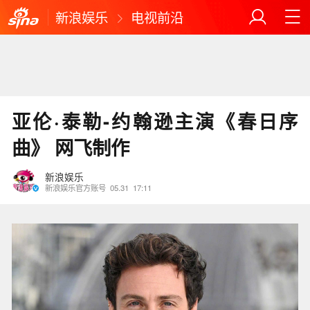
新浪娱乐
电视前沿
亚伦·泰勒-约翰逊主演《春日序
曲》 网飞制作
新浪娱乐
新浪娱乐官方账号
05.31
17:11