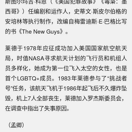
斯图尔玛吉·科恩（《美国犯罪故事》《毒枭：墨
西哥》）任编剧和运作人，史蒂文·斯皮尔伯格的
安培林等执行制作，改编自梅雷迪斯·E·巴格比写
的书《The New Guys》。
莱德于1978年应征成功加入美国国家航空航天
局，时值NASA寻求航天计划的飞行员和机组人
员多样化，她成为第一位飞入太空的女性，也是
首个LGBTQ+成员。1983年莱德参与了“挑战者
号”任务，该航天飞机于1986年起飞后不久爆炸坠
毁，机上7人全部丧生，莱德加入罗杰斯委员会，
在调查中指出了失事原因。
（孟卿）