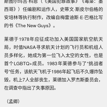
斯图尔玛吉·科恩（《美国犯罪故事》《毒枭：墨
西哥》）任编剧和运作人，史蒂文·斯皮尔伯格的
安培林等执行制作，改编自梅雷迪斯·E·巴格比写
的书《The New Guys》。
莱德于1978年应征成功加入美国国家航空航天
局，时值NASA寻求航天计划的飞行员和机组人
员多样化，她成为第一位飞入太空的女性，也是
首个LGBTQ+成员。1983年莱德参与了“挑战者
号”任务，该航天飞机于1986年起飞后不久爆炸坠
毁，机上7人全部丧生，莱德加入罗杰斯委员会，
在调查中指出了失事原因。
（孟卿）