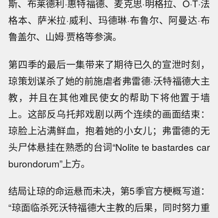
斯、布莱德利·惠特福德、麦克思·明格拉、O·T·法
格本、萨米拉·威利、玛德琳·布鲁尔、阿曼达·布
鲁盖尔、山姆·贾格等参演。
第四季的最后一集带来了期待已久的宣泄时刻，
琼策划谋杀了她的前施虐者弗雷德·沃特福德大主
教，并且在其他难民使女的帮助下将他置于墙
上。这部反乌托邦戏剧以两个连续的画面结束：
琼脸上沾满鲜血，抱着她的小女儿；弗雷德的无
头尸体悬挂在熟悉的台词“Nolite te bastardes car
burondorum”上方。
结局让琼的命运悬而未决，第5季官方梗概写道：
“琼面临杀死沃特福德大主教的后果，同时努力重