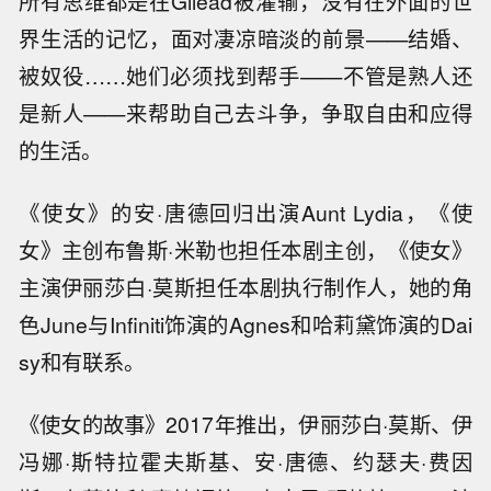
所有思维都是在Gilead被灌输，没有在外面的世
界生活的记忆，面对凄凉暗淡的前景——结婚、
被奴役……她们必须找到帮手——不管是熟人还
是新人——来帮助自己去斗争，争取自由和应得
的生活。
《使女》的安·唐德回归出演Aunt Lydia，《使
女》主创布鲁斯·米勒也担任本剧主创，《使女》
主演伊丽莎白·莫斯担任本剧执行制作人，她的角
色June与Infiniti饰演的Agnes和哈莉黛饰演的Dai
sy和有联系。
《使女的故事》2017年推出，伊丽莎白·莫斯、伊
冯娜·斯特拉霍夫斯基、安·唐德、约瑟夫·费因