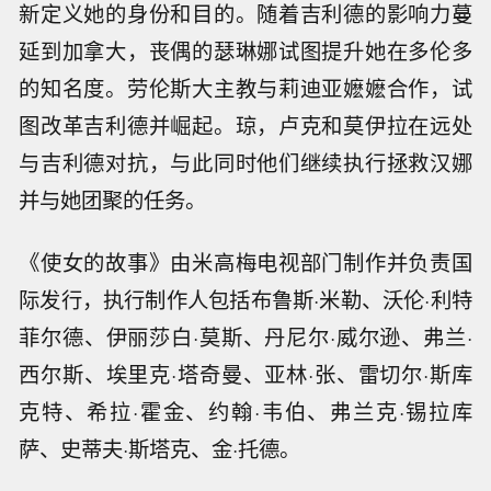
新定义她的身份和目的。随着吉利德的影响力蔓
延到加拿大，丧偶的瑟琳娜试图提升她在多伦多
的知名度。劳伦斯大主教与莉迪亚嬷嬷合作，试
图改革吉利德并崛起。琼，卢克和莫伊拉在远处
与吉利德对抗，与此同时他们继续执行拯救汉娜
并与她团聚的任务。
《使女的故事》由米高梅电视部门制作并负责国
际发行，执行制作人包括布鲁斯·米勒、沃伦·利特
菲尔德、伊丽莎白·莫斯、丹尼尔·威尔逊、弗兰·
西尔斯、埃里克·塔奇曼、亚林·张、雷切尔·斯库
克特、希拉·霍金、约翰·韦伯、弗兰克·锡拉库
萨、史蒂夫·斯塔克、金·托德。