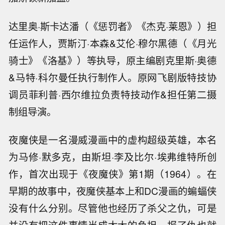
达里奥·斯卡达潘（《惩罚者》《杰克·莱恩》）担
任运作人，贾斯汀·本森&艾伦·穆尔黑德（《月光
骑士》《洛基》）等执导，原主编剧克里斯·奥德
&马特·科尔曼任执行制作人。原网飞剧版特技协
调员菲利普·西尔维拉负责特技动作&担任第二摄
制组导演。
夜魔侠是一名漫威漫画中的虚构超级英雄，本名
为马修·默多克，由斯坦·李及比尔·埃弗维特所创
作，首次出现于《夜魔侠》第1期（1964）。在
早期的故事中，夜魔侠基本上和DC漫画的蝙蝠侠
没有什么分别。尽管他也经历了杀父之仇，可是