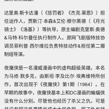
达里奥·斯卡达潘（《惩罚者》《杰克·莱恩》）担
任运作人，贾斯汀·本森&艾伦·穆尔黑德（《月光
骑士》《洛基》）等执导，原主编剧克里斯·奥德
&马特·科尔曼任执行制作人。原网飞剧版特技协
调员菲利普·西尔维拉负责特技动作&担任第二摄
制组导演。
夜魔侠是一名漫威漫画中的虚构超级英雄，本名
为马修·默多克，由斯坦·李及比尔·埃弗维特所创
作，首次出现于《夜魔侠》第1期（1964）。在
早期的故事中，夜魔侠基本上和DC漫画的蝙蝠侠
没有什么分别。尽管他也经历了杀父之仇，可是