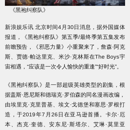
《黑袍纠察队》
新浪娱乐讯 北京时间4月30日消息，据外国媒体
报道，《黑袍纠察队》第五季/最终季第五集发布
前瞻预告，《邪恶力量》小重聚来了，詹森·阿克
斯、贾德·帕达里克、米沙·克林斯在The Boys宇
宙相遇，“应该是一次令人愉快的重逢”“好时光”。
《黑袍纠察队》是一部超级英雄类型的剧集，根
据盖斯·恩尼斯和德瑞克·罗伯森的同名漫画改编，
由埃里克·克里普基、埃文·戈德堡和塞思·罗根打
造，于2019年7月26日在亚马逊首播。卡尔·厄
本、杰克·奎德、安东尼·斯塔尔、艾琳·莫里亚