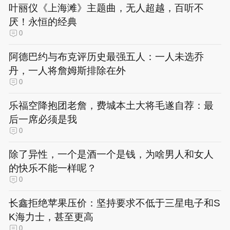
叶丽仪《上海滩》主题曲，无人超越，百听不
厌！永恒的经典
0
阿德巴约与布克评历史最强五人：一人未选乔
丹，一人将詹姆斯排除在外
0
乐福空降抱团老詹，费城本土大将毛遂自荐：最
后一席必须是我
0
除了异性，一个是酒一个是钱，为啥男人和女人
的快乐不能一样呢？
0
长鑫拒绝苹果压价：坚持要求不低于三星电子和S
K海力士，甚至更高
0