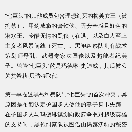
“七巨头”的其他成员包含理想幻灭的梅芙女王（被
拘禁）、用药成瘾的膏铁侠、无安全感且好色的
潜水王、冷酷无情的黑侠（在逃）以及白人至上
主义者风暴前线（死亡）。黑袍纠察队则有战术
策划师母乳、武器专家法国佬以及超能者纪美
子。监管“七巨头”的是玛德琳·史迪威，其后被公
关艾希莉·贝瑞特取代。
第一季描述黑袍纠察队与“七巨头”的首次冲突，其
原因是布彻认定护国超人使他的妻子贝卡失踪。
在护国超人与玛德琳谋划向政府争取对超级英雄
的支持时，黑袍纠察队试图借由揭露沃特的秘密