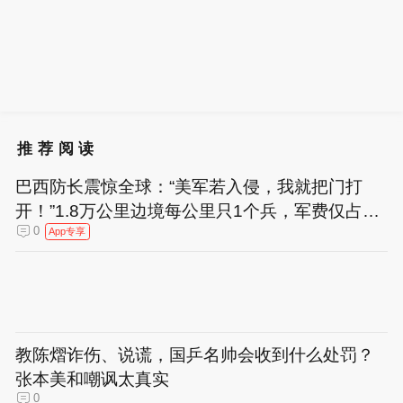
推荐阅读
巴西防长震惊全球：“美军若入侵，我就把门打
开！”1.8万公里边境每公里只1个兵，军费仅占G
DP的1.1%
0
App专享
教陈熠诈伤、说谎，国乒名帅会收到什么处罚？
张本美和嘲讽太真实
0