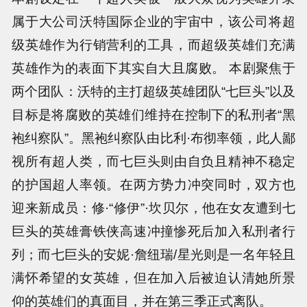
属于大公司沃特国际企业的宇宙中，该公司将超
级英雄作为行销营利的工具，而超级英雄们充满
英雄作为的表面下其实自大且腐败。 本剧聚焦于
两个团队：沃特的主打超级英雄团队“七巨头”以及
目标是将腐败的英雄们维持在控制下的私刑者“黑
袍纠察队”。黑袍纠察队由比利·布彻率领，此人鄙
视所有超人类，而七巨头则由自负且精神不稳定
的护国超人率领。在两方势力冲突同时，双方也
迎来新成员：修·“修伊”·坎贝尔，他在女友遭到七
巨头的英雄膏铁侠高速冲撞惨死后加入私刑者行
列；而七巨头的安妮·詹纽瑞/星光则是一名年轻且
满怀希望的女英雄，但在加入后被迫认清她所景
仰的英雄们的真面目，并在第三季正式离队。