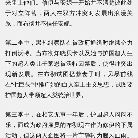
来阻止他们。修伊与安妮一开始并不清楚彼此处
于对立阵营，两人在双方冲突时发展出浪漫关
系，而布彻并不信任安妮。
第二季中，黑袍纠察队在被政府通缉时继续奋力
打倒沃特。当布彻知晓贝卡以及她与护国超人生
下的超人类儿子莱恩被沃特囚禁后，使得冲突出
现新发展。在布彻试图拯救妻子时，风暴前线
在“七巨头”中推广她的白人至上主义思想，试图要
护国超人带领超人类统治世界。
第三季中，在相安无事一年后，护国超人闷闷不
乐，而成为政府雇员的布彻现在作为修伊的下属
活动，但这两人企图将一片宁静转为腥风血雨。