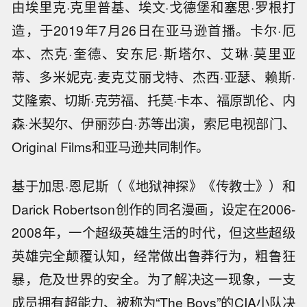
由埃里克·克里普基、埃文·戈德堡和塞思·罗根打
造，于2019年7月26日在亚马逊首播。卡尔·厄
本、杰克·奎德、安东尼·斯塔尔、艾琳·莫里亚
蒂、多米妮克·麦克艾丽戈特、杰西·亚瑟、赖斯·
艾隆索、切斯·克劳福、托莫·卡本、福原凯伦、内
森·米契尔、伊丽莎白·苏等出演，索尼电视部门、
Original Films和亚马逊共同制作。
基于加思·恩尼斯（《地狱神探》《传教士》）和
Darick Robertson创作的同名漫画，设定在2006-
2008年，一个超级英雄生活的时代，但这些超级
英雄完全颠覆认知，经常做出鲁莽行为，粗鲁狂
暴，危及世界的安全。为了解决这一现象，一支
成员拥有超能力、被称为“The Boys”的CIA小队决