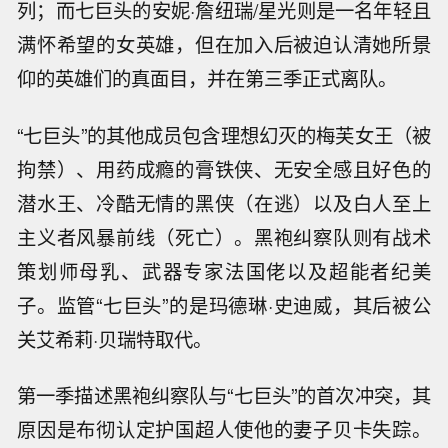
列；而七巨头的安妮·詹纽瑞/星光则是一名年轻且
满怀希望的女英雄，但在加入后被迫认清她所景
仰的英雄们的真面目，并在第三季正式离队。
“七巨头”的其他成员包含理想幻灭的梅芙女王（被
拘禁）、用药成瘾的膏铁侠、无安全感且好色的
潜水王、冷酷无情的黑侠（在逃）以及白人至上
主义者风暴前线（死亡）。黑袍纠察队则有战术
策划师母乳、武器专家法国佬以及超能者纪美
子。监管“七巨头”的是玛德琳·史迪威，其后被公
关艾希莉·贝瑞特取代。
第一季描述黑袍纠察队与“七巨头”的首次冲突，其
原因是布彻认定护国超人使他的妻子贝卡失踪。