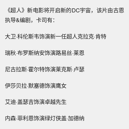
《超人》新电影将开启新的DC宇宙，该片由古恩
执导&编剧，卡司有：
大卫·科伦斯韦饰演新一任超人克拉克·肯特
瑞秋·布罗斯纳安饰演路易丝·莱恩
尼古拉斯·霍尔特饰演莱克斯·卢瑟
伊莎贝拉·默塞德饰演鹰女
艾迪·盖瑟吉饰演卓越先生
内森·菲利恩饰演绿灯侠盖·加德纳