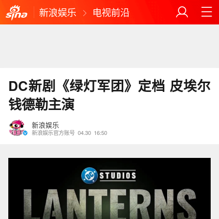
新浪娱乐
电视前沿
DC新剧《绿灯军团》定档 皮埃尔
钱德勒主演
新浪娱乐
新浪娱乐官方账号
04.30
16:50