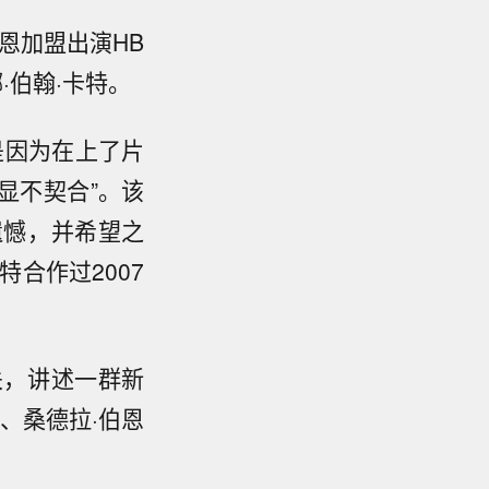
恩加盟出演HB
伯翰·卡特。
是因为在上了片
显不契合”。该
遗憾，并希望之
合作过2007
关，讲述一群新
、桑德拉·伯恩