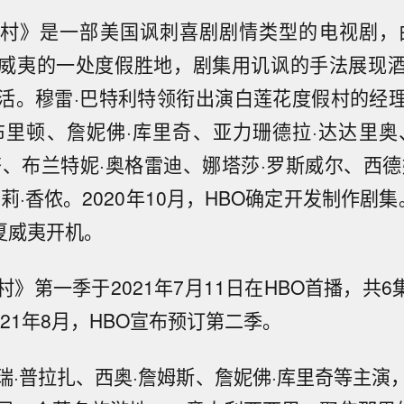
村》是一部美国讽刺喜剧剧情类型的电视剧，
威夷的一处度假胜地，剧集用讥讽的手法展现
活。穆雷·巴特利特领衔出演白莲花度假村的经
布里顿、詹妮佛·库里奇、亚力珊德拉·达达里奥
齐、布兰特妮·奥格雷迪、娜塔莎·罗斯威尔、西德
莉·香侬。2020年10月，HBO确定开发制作剧
在夏威夷开机。
》第一季于2021年7月11日在HBO首播，共6集
021年8月，HBO宣布预订第二季。
瑞·普拉扎、西奥·詹姆斯、詹妮佛·库里奇等主演