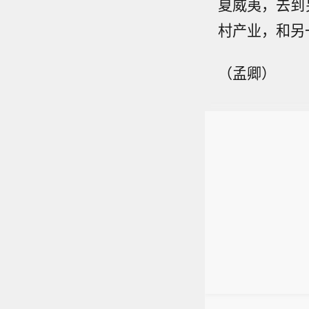
夏威夷，去到
村产业，和另
（孟卿）