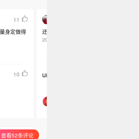
11
Lumi_Celeste
量身定做得
还挺想看海伦娜演的
2026-04-29
美国
回复TA
undefined
10
查看52条评论