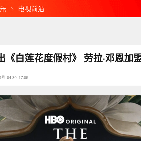
乐
电视前沿
出《白莲花度假村》 劳拉·邓恩加
账号
04.30
17:05