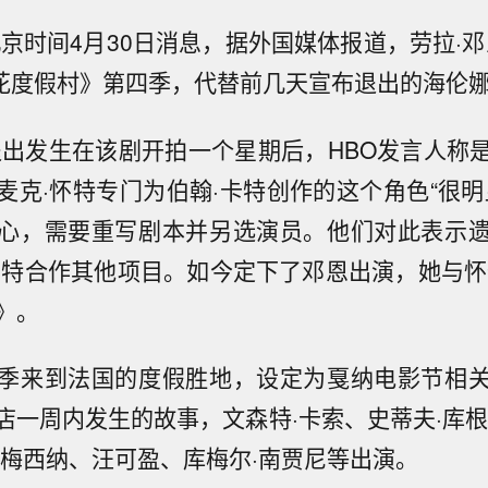
北京时间4月30日消息，据外国媒体报道，劳拉·邓
花度假村》第四季，代替前几天宣布退出的海伦娜·
退出发生在该剧开拍一个星期后，HBO发言人称
麦克·怀特专门为伯翰·卡特创作的这个角色“很明
心，需要重写剧本并另选演员。他们对此表示
卡特合作其他项目。如今定下了邓恩出演，她与怀特
》。
季来到法国的度假胜地，设定为戛纳电影节相
店一周内发生的故事，文森特·卡索、史蒂夫·库根
·梅西纳、汪可盈、库梅尔·南贾尼等出演。