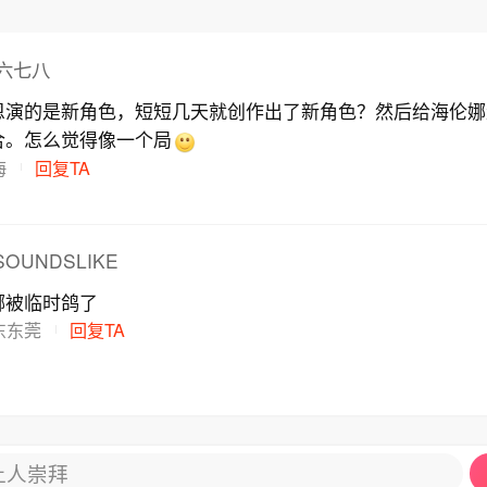
六七八
恩演的是新角色，短短几天就创作出了新角色？然后给海伦娜
合。怎么觉得像一个局
海
回复TA
SOUNDSLIKE
娜被临时鸽了
东东莞
回复TA
让人崇拜