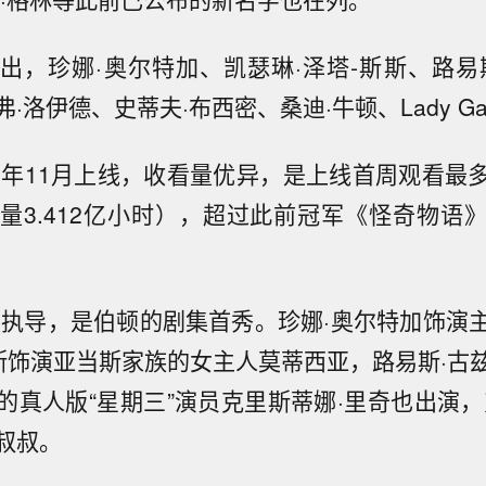
出，珍娜·奥尔特加、凯瑟琳·泽塔-斯斯、路易
·洛伊德、史蒂夫·布西密、桑迪·牛顿、Lady G
22年11月上线，收看量优异，是上线首周观看最
量3.412亿小时），超过此前冠军《怪奇物语》第
顿执导，是伯顿的剧集首秀。珍娜·奥尔特加饰演
琼斯饰演亚当斯家族的女主人莫蒂西亚，路易斯·古
的真人版“星期三”演员克里斯蒂娜·里奇也出演，
叔叔。