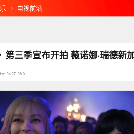
乐
电视前沿
》第三季宣布开拍 薇诺娜·瑞德新
账号
04.27
08:01