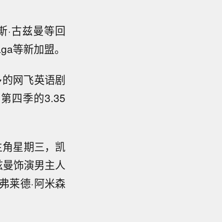
斯·古兹曼等回
aga等新加盟。
多的网飞英语剧
四季的3.35
主角星期三，凯
兹曼饰演男主人
弗莱德·阿米森