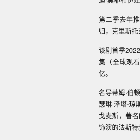
第二季去年推
归，克里斯托弗
该剧首季20
集（全球观看
亿。
名导蒂姆·伯
瑟琳·泽塔-
戈麦斯，著名
饰演的法斯特