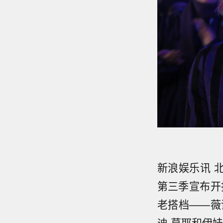
新浪娱乐讯 
第三季宣布开
老搭档——薇诺
迪·莫耶和伊