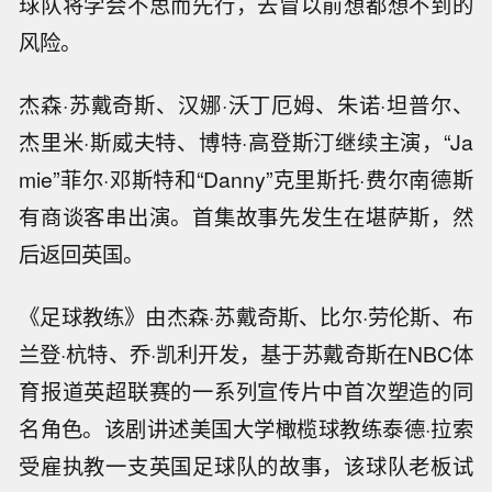
球队将学会不思而先行，去冒以前想都想不到的
风险。
杰森·苏戴奇斯、汉娜·沃丁厄姆、朱诺·坦普尔、
杰里米·斯威夫特、博特·高登斯汀继续主演，“Ja
mie”菲尔·邓斯特和“Danny”克里斯托·费尔南德斯
有商谈客串出演。首集故事先发生在堪萨斯，然
后返回英国。
《足球教练》由杰森·苏戴奇斯、比尔·劳伦斯、布
兰登·杭特、乔·凯利开发，基于苏戴奇斯在NBC体
育报道英超联赛的一系列宣传片中首次塑造的同
名角色。该剧讲述美国大学橄榄球教练泰德·拉索
受雇执教一支英国足球队的故事，该球队老板试